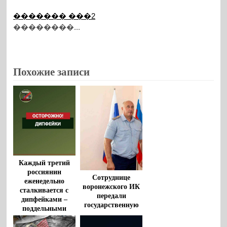
������� ���2
��������...
Похожие записи
Каждый третий
россиянин
Сотруднице
еженедельно
воронежского ИК
сталкивается с
передали
дипфейками –
государственную
поддельными
награду супруга
видео и аудио
военнослужащего,