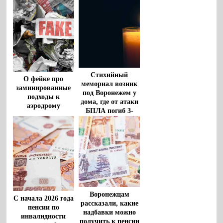
погибшего на СВО
Стихийный
О фейке про
мемориал возник
заминированные
под Воронежем у
подходы к
дома, где от атаки
аэродрому
БПЛА погиб 3-
рассказали
летний мальчик
воронежцам
Воронежцам
С начала 2026 года
рассказали, какие
пенсии по
надбавки можно
инвалидности
получить к пенсии