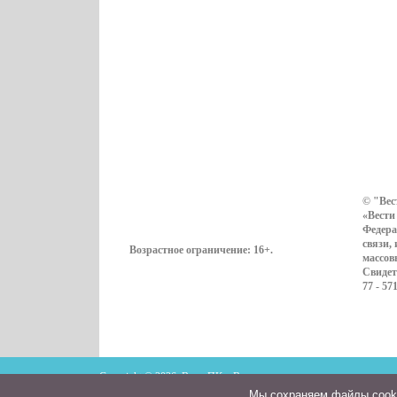
© "Вес
«Вести
Федера
связи,
Возрастное ограничение:
16+
.
массов
Свидет
77 - 57
Copyright © 2026. ВестиПК в Воронеже
Мы cохраняем файлы cookie