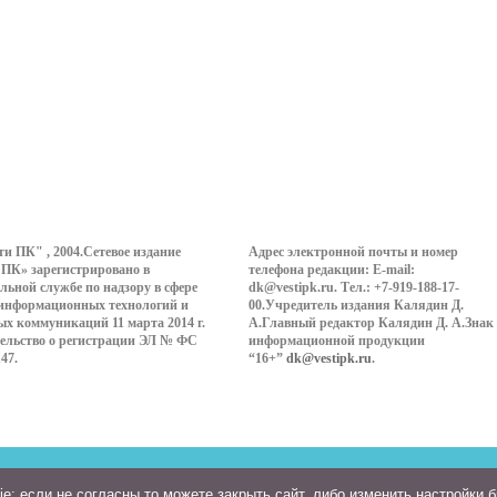
ти ПК" , 2004.Сетевое издание
Адрес электронной почты и номер
 ПК» зарегистрировано в
телефона редакции: E-mail:
льной службе по надзору в сфере
dk@vestipk.ru. Тел.: +7-919-188-17-
 информационных технологий и
00.Учредитель издания Калядин Д.
ых коммуникаций 11 марта 2014 г.
А.Главный редактор Калядин Д. А.Знак
ельство о регистрации ЭЛ № ФС
информационной продукции
147.
“16+”
dk@vestipk.ru
.
: если не согласны то можете закрыть сайт, либо изменить настройки 