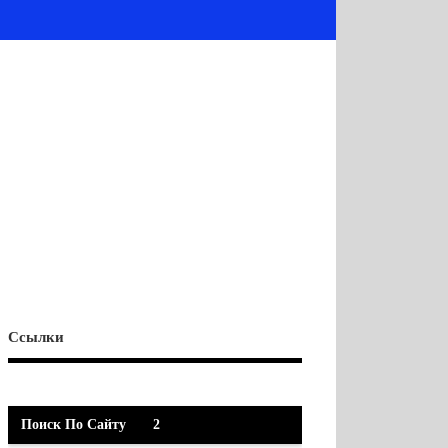
Ссылки
Поиск По Сайту
2