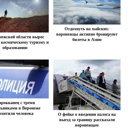
Отдохнуть на майских:
воронежцы активно бронируют
нежской области вырос
билеты в Азию
к космическому туризму и
образованию
рокканец с тремя
льниками в Воронеже
охитили человека
О фейке о введении налога на
выезд за границу рассказали
воронежцам