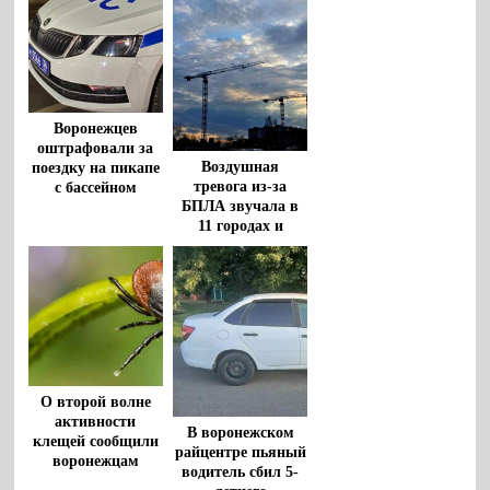
8 августа
Воронежцев
оштрафовали за
Воздушная
поездку на пикапе
тревога из-за
с бассейном
БПЛА звучала в
11 городах и
районах
Воронежской
области
О второй волне
активности
В воронежском
клещей сообщили
райцентре пьяный
воронежцам
водитель сбил 5-