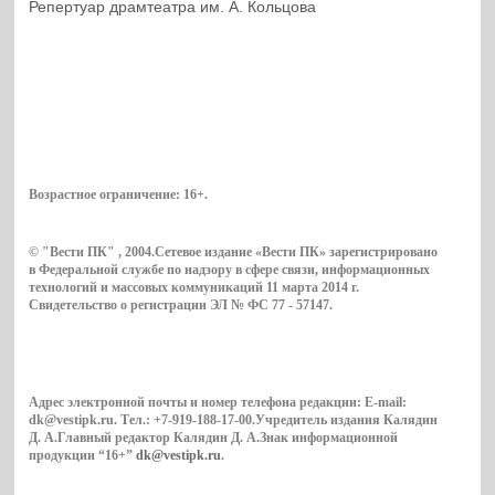
Репертуар драмтеатра им. А. Кольцова
Возрастное ограничение:
16+
.
© "Вести ПК" , 2004.Сетевое издание «Вести ПК» зарегистрировано
в Федеральной службе по надзору в сфере связи, информационных
технологий и массовых коммуникаций 11 марта 2014 г.
Свидетельство о регистрации ЭЛ № ФС 77 - 57147.
Адрес электронной почты и номер телефона редакции: E-mail:
dk@vestipk.ru. Тел.: +7-919-188-17-00.Учредитель издания Калядин
Д. А.Главный редактор Калядин Д. А.Знак информационной
продукции “16+”
dk@vestipk.ru
.