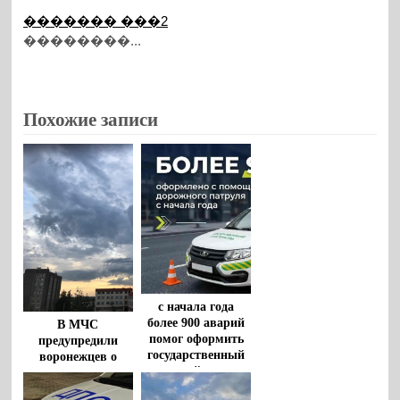
������� ���2
��������...
Похожие записи
с начала года
более 900 аварий
В МЧС
помог оформить
предупредили
государственный
воронежцев о
дорожный патруль
штормовом ветре
и грозах с градом