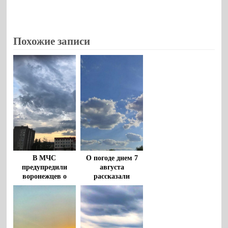
Похожие записи
В МЧС
О погоде днем 7
предупредили
августа
воронежцев о
рассказали
штормовом ветре
воронежцам
и грозах с градом
8 августа