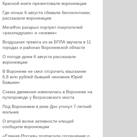
Красной книги презентовали воронежцам
Где ночью 6 августа сбивали беспилотники,
рассказали воронежцам
МегаФон раскрыл портрет покупателей
«раскладушек» и «книжек»
Воздушная тревога из-за БПЛА звучала в 11
городах и районах Воронежской области
О погоде днем 6 августа рассказали
воронежцам
В Воронеже не смог отсрочить взыскание
6,8 млн рублей бывший чиновник Юрий
Бавыкин
Схема движения изменилась в Воронеже на
путепроводе у Вогрэсовского моста
Под Воронежем в реке Дон утонул 7-летний
мальчик
О второй волне активности клещей
сообщили воронежцам
«Единая Россия» подписала соглашение о