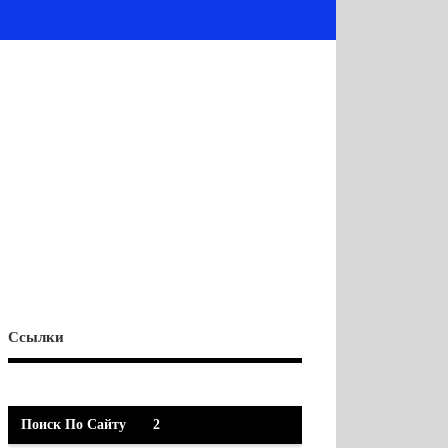
Ссылки
Поиск По Сайту
2