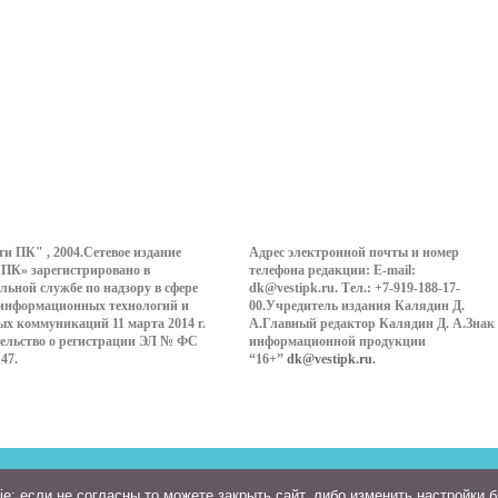
ти ПК" , 2004.Сетевое издание
Адрес электронной почты и номер
 ПК» зарегистрировано в
телефона редакции: E-mail:
льной службе по надзору в сфере
dk@vestipk.ru. Тел.: +7-919-188-17-
 информационных технологий и
00.Учредитель издания Калядин Д.
ых коммуникаций 11 марта 2014 г.
А.Главный редактор Калядин Д. А.Знак
ельство о регистрации ЭЛ № ФС
информационной продукции
147.
“16+”
dk@vestipk.ru
.
: если не согласны то можете закрыть сайт, либо изменить настройки 