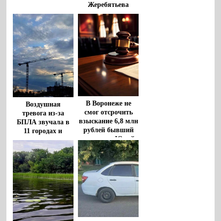
Жеребятьева
В Воронеже не
Воздушная
смог отсрочить
тревога из-за
взыскание 6,8 млн
БПЛА звучала в
рублей бывший
11 городах и
чиновник Юрий
районах
Бавыкин
Воронежской
области