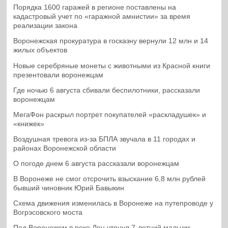
Порядка 1600 гаражей в регионе поставлены на
кадастровый учет по «гаражной амнистии» за время
реализации закона
Воронежская прокуратура в госказну вернули 12 млн и 14
жилых объектов
Новые серебряные монеты с животными из Красной книги
презентовали воронежцам
Где ночью 6 августа сбивали беспилотники, рассказали
воронежцам
МегаФон раскрыл портрет покупателей «раскладушек» и
«книжек»
Воздушная тревога из-за БПЛА звучала в 11 городах и
районах Воронежской области
О погоде днем 6 августа рассказали воронежцам
В Воронеже не смог отсрочить взыскание 6,8 млн рублей
бывший чиновник Юрий Бавыкин
Схема движения изменилась в Воронеже на путепроводе у
Вогрэсовского моста
Под Воронежем в реке Дон утонул 7-летний мальчик