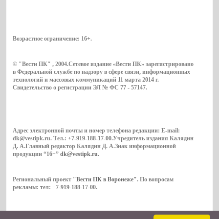
Возрастное ограничение:
16+
.
© "Вести ПК" , 2004.Сетевое издание «Вести ПК» зарегистрировано
в Федеральной службе по надзору в сфере связи, информационных
технологий и массовых коммуникаций 11 марта 2014 г.
Свидетельство о регистрации ЭЛ № ФС 77 - 57147.
Адрес электронной почты и номер телефона редакции: E-mail:
dk@vestipk.ru. Тел.: +7-919-188-17-00.Учредитель издания Калядин
Д. А.Главный редактор Калядин Д. А.Знак информационной
продукции “16+”
dk@vestipk.ru
.
Региональный проект
"Вести ПК в Воронеже"
. По вопросам
рекламы: тел: +7-919-188-17-00.