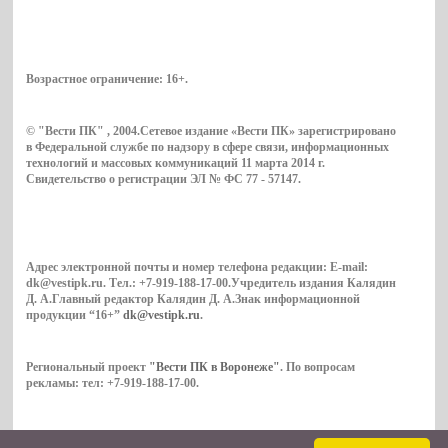
Возрастное ограничение:
16+
.
© "Вести ПК" , 2004.Сетевое издание «Вести ПК» зарегистрировано
в Федеральной службе по надзору в сфере связи, информационных
технологий и массовых коммуникаций 11 марта 2014 г.
Свидетельство о регистрации ЭЛ № ФС 77 - 57147.
Адрес электронной почты и номер телефона редакции: E-mail:
dk@vestipk.ru. Тел.: +7-919-188-17-00.Учредитель издания Калядин
Д. А.Главный редактор Калядин Д. А.Знак информационной
продукции “16+”
dk@vestipk.ru
.
Региональный проект
"Вести ПК в Воронеже"
. По вопросам
рекламы: тел: +7-919-188-17-00.