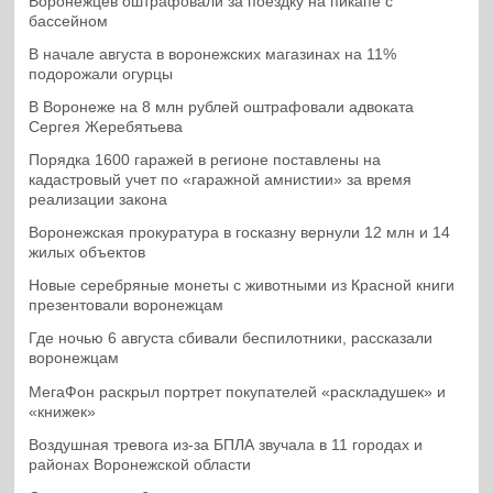
Воронежцев оштрафовали за поездку на пикапе с
бассейном
В начале августа в воронежских магазинах на 11%
подорожали огурцы
В Воронеже на 8 млн рублей оштрафовали адвоката
Сергея Жеребятьева
Порядка 1600 гаражей в регионе поставлены на
кадастровый учет по «гаражной амнистии» за время
реализации закона
Воронежская прокуратура в госказну вернули 12 млн и 14
жилых объектов
Новые серебряные монеты с животными из Красной книги
презентовали воронежцам
Где ночью 6 августа сбивали беспилотники, рассказали
воронежцам
МегаФон раскрыл портрет покупателей «раскладушек» и
«книжек»
Воздушная тревога из-за БПЛА звучала в 11 городах и
районах Воронежской области