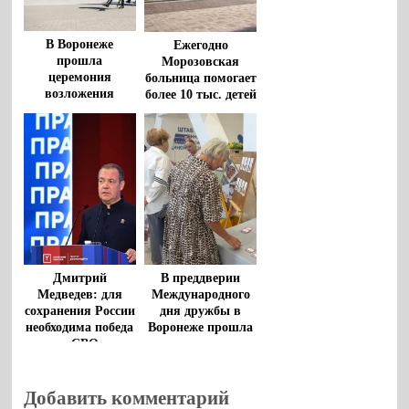
В Воронеже
Ежегодно
прошла
Морозовская
церемония
больница помогает
возложения
более 10 тыс. детей
цветов к
из регионов
монументу
«Воронеж – родина
ВДВ»
Дмитрий
В преддверии
Медведев: для
Международного
сохранения России
дня дружбы в
необходима победа
Воронеже прошла
в СВО
творческая
гостиная
Добавить комментарий