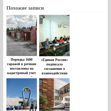
Похожие записи
Порядка 1600
«Единая Россия»
гаражей в регионе
подписала
поставлены на
соглашение о
кадастровый учет
взаимодействии
по «гаражной
между
амнистии» за
Общественной
время реализации
палатой РФ и
закона
политическими
партиями