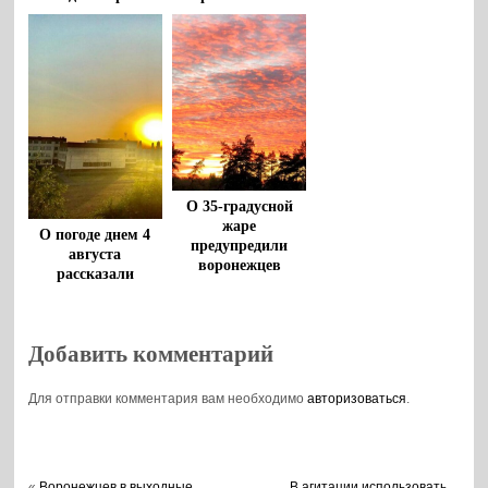
М-4 «Дон» 5
воронежцам
августа
О 35-градусной
жаре
О погоде днем 4
предупредили
августа
воронежцев
рассказали
воронежцам
Добавить комментарий
Для отправки комментария вам необходимо
авторизоваться
.
«
Воронежцев в выходные
В агитации использовать