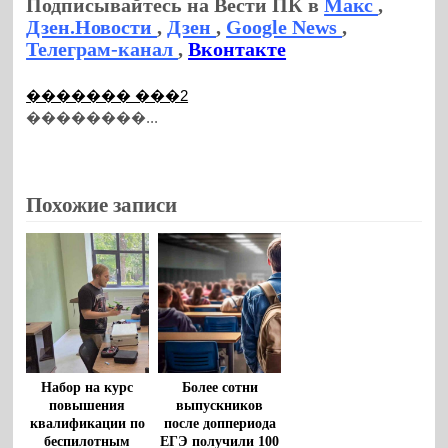
Подписывайтесь на Вести ПК в
Макс
,
Дзен.Новости
,
Дзен
,
Google News
,
Телеграм-канал
,
Вконтакте
������� ���2
��������...
Похожие записи
Набор на курс
Более сотни
повышения
выпускников
квалификации по
после доппериода
беспилотным
ЕГЭ получили 100