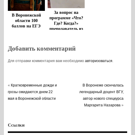
За вопрос на
В Воронежской
программе «Что?
области 100
Где? Когда?»
баллов на ЕГЭ
преподаватель из
получили более 90
Воронежа
выпускников
выиграла 100 тыс
рублей
Добавить комментарий
Для отправки комментария вам необходимо
авторизоваться
.
«
Кратковременные дожди и
В Воронеже скончалась
грозы ожидаются днем 22
легендарный доцент ВГУ,
мая в Воронежской области
автор нового спецкурса
Маргарита Назарова
»
Ссылки