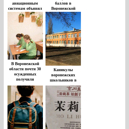
авиационным
баллов в
системам объявил
Воронежской
воронежский вуз
области
В Воронежской
области почти 30
Каникулы
осужденных
воронежских
получили
школьников в
основное и среднее
новом учебном
образование
году суммарно
продлятся 29 дней