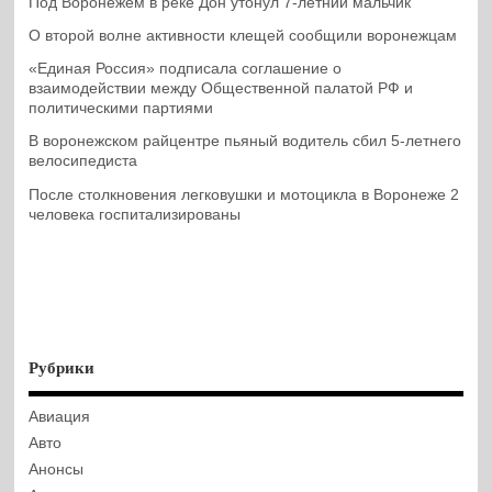
Под Воронежем в реке Дон утонул 7-летний мальчик
О второй волне активности клещей сообщили воронежцам
«Единая Россия» подписала соглашение о
взаимодействии между Общественной палатой РФ и
политическими партиями
В воронежском райцентре пьяный водитель сбил 5-летнего
велосипедиста
После столкновения легковушки и мотоцикла в Воронеже 2
человека госпитализированы
Рубрики
Авиация
Авто
Анонсы