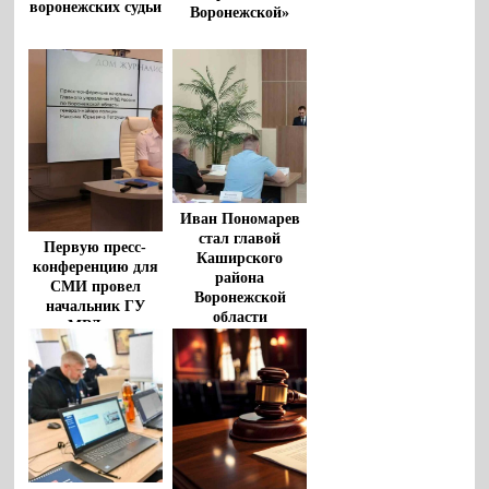
воронежских судьи
Воронежской»
Иван Пономарев
стал главой
Первую пресс-
Каширского
конференцию для
района
СМИ провел
Воронежской
начальник ГУ
области
МВД по
Воронежской
области Максим
Петрушин