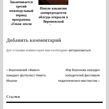
Заканчивается
третий
Новую вакансию
межмодульный
зампредседателя
период
облсуда открыли в
программы
Воронежской
«Герои земли
области
Воронежской»
Добавить комментарий
Для отправки комментария вам необходимо
авторизоваться
.
«
Воронежский «Факел»
Мэр Воронежа наградил
покидает футболист Никита
победителей фестиваля
Моцпан
педагогического мастерства
»
Ссылки