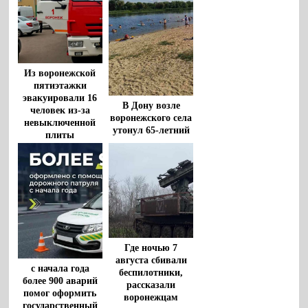
Из воронежской
пятиэтажки
эвакуировали 16
В Дону возле
человек из-за
воронежского села
невыключенной
утонул 65-летний
плиты
мужчина
Где ночью 7
августа сбивали
с начала года
беспилотники,
более 900 аварий
рассказали
помог оформить
воронежцам
государственный