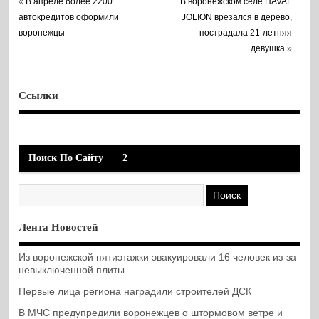
«
В апреле более 2200
В воронежском селе HAVAL
автокредитов оформили
JOLION врезался в дерево,
воронежцы
пострадала 21-летняя
девушка
»
Ссылки
Поиск По Сайту
2
Лента Новостей
Из воронежской пятиэтажки эвакуировали 16 человек из-за
невыключенной плиты
Первые лица региона наградили строителей ДСК
В МЧС предупредили воронежцев о штормовом ветре и