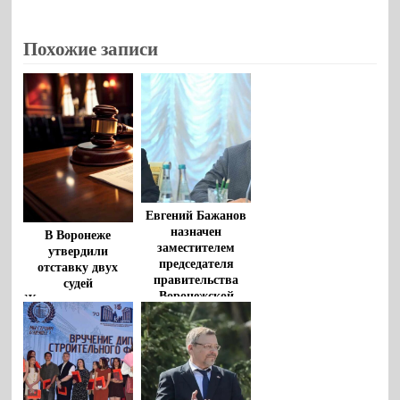
Похожие записи
Евгений Бажанов
назначен
В Воронеже
заместителем
утвердили
председателя
отставку двух
правительства
судей
Воронежской
Железнодорожного
области
райсуда