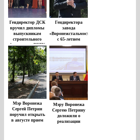
Гендиректор ДСК
Гендиректора
вручил дипломы
завода
выпускникам
«Воронежстальмост»
строительного
с 65-летием
факультета ВГТУ
поздравил
губернатор
Мэр Воронежа
Мэру Воронежа
Сергей Петрин
Сергею Петрину
поручил открыть
доложили о
в августе прием
реализации
заявок на
стратегии
благоустройство
развития города
дворов
до 2035 года