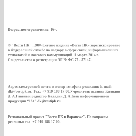
Возрастное ограничение:
16+
.
© "Вести ПК" , 2004.Сетевое издание «Вести ПК» зарегистрировано
в Федеральной службе по надзору в сфере связи, информационных
технологий и массовых коммуникаций 11 марта 2014 г.
Свидетельство о регистрации ЭЛ № ФС 77 - 57147.
Адрес электронной почты и номер телефона редакции: E-mail:
dk@vestipk.ru. Тел.: +7-919-188-17-00.Учредитель издания Калядин
Д. А.Главный редактор Калядин Д. А.Знак информационной
продукции “16+”
dk@vestipk.ru
.
Региональный проект
"Вести ПК в Воронеже"
. По вопросам
рекламы: тел: +7-919-188-17-00.