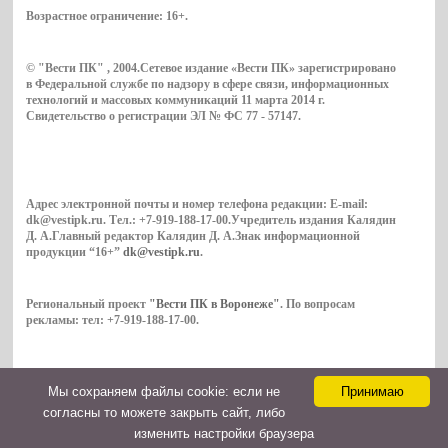
Возрастное ограничение:
16+
.
© "Вести ПК" , 2004.Сетевое издание «Вести ПК» зарегистрировано
в Федеральной службе по надзору в сфере связи, информационных
технологий и массовых коммуникаций 11 марта 2014 г.
Свидетельство о регистрации ЭЛ № ФС 77 - 57147.
Адрес электронной почты и номер телефона редакции: E-mail:
dk@vestipk.ru. Тел.: +7-919-188-17-00.Учредитель издания Калядин
Д. А.Главный редактор Калядин Д. А.Знак информационной
продукции “16+”
dk@vestipk.ru
.
Региональный проект
"Вести ПК в Воронеже"
. По вопросам
рекламы: тел: +7-919-188-17-00.
Мы cохраняем файлы cookie: если не
Принимаю
Copyright © 2026. ВестиПК в Воронеже
согласны то можете закрыть сайт, либо
Контакты
изменить настройки браузера