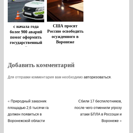
США просят
с начала года
Россию освободить
более 900 аварий
осужденного в
помог оформить
Воронеже
государственный
американца
дорожный патруль
Роберта Гилмана
Добавить комментарий
Для отправки комментария вам необходимо
авторизоваться
.
«
Природный заказник
Сбили 17 беспилотников,
площадью 2,6 тысячи га
после чего отменили угрозу
должен появиться в
атаки БПЛА в Россоши и
Воронежской области
Воронеже
»