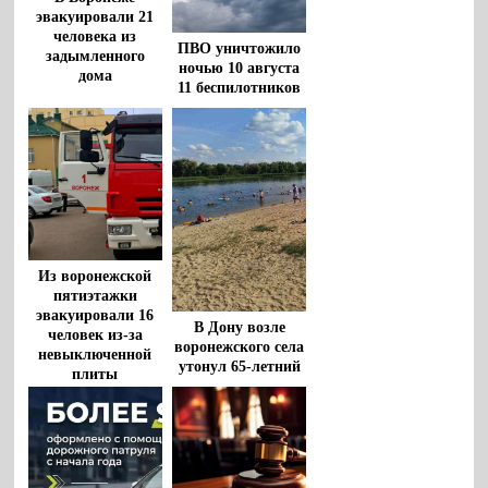
эвакуировали 21
человека из
ПВО уничтожило
задымленного
ночью 10 августа
дома
11 беспилотников
в Воронежской
области
Из воронежской
пятиэтажки
эвакуировали 16
В Дону возле
человек из-за
воронежского села
невыключенной
утонул 65-летний
плиты
мужчина