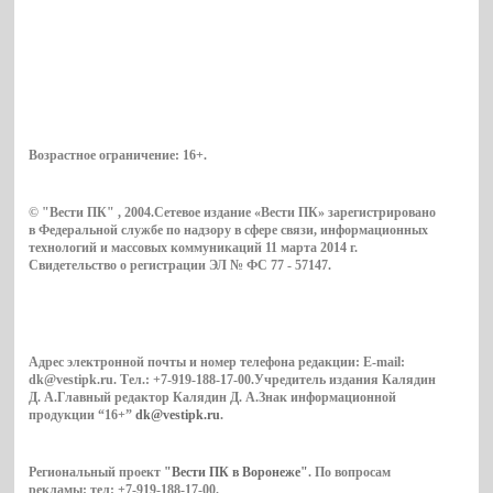
Возрастное ограничение:
16+
.
© "Вести ПК" , 2004.Сетевое издание «Вести ПК» зарегистрировано
в Федеральной службе по надзору в сфере связи, информационных
технологий и массовых коммуникаций 11 марта 2014 г.
Свидетельство о регистрации ЭЛ № ФС 77 - 57147.
Адрес электронной почты и номер телефона редакции: E-mail:
dk@vestipk.ru. Тел.: +7-919-188-17-00.Учредитель издания Калядин
Д. А.Главный редактор Калядин Д. А.Знак информационной
продукции “16+”
dk@vestipk.ru
.
Региональный проект
"Вести ПК в Воронеже"
. По вопросам
рекламы: тел: +7-919-188-17-00.