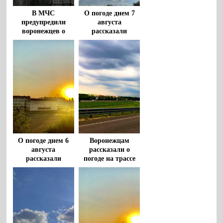
В МЧС
О погоде днем 7
предупредили
августа
воронежцев о
рассказали
штормовом ветре
воронежцам
и грозах с градом
8 августа
О погоде днем 6
Воронежцам
августа
рассказали о
рассказали
погоде на трассе
воронежцам
М-4 «Дон» 5
августа