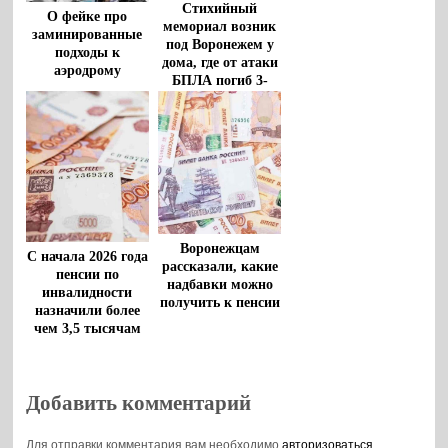
Стихийный
О фейке про
мемориал возник
заминированные
под Воронежем у
подходы к
дома, где от атаки
аэродрому
БПЛА погиб 3-
рассказали
летний мальчик
воронежцам
Воронежцам
С начала 2026 года
рассказали, какие
пенсии по
надбавки можно
инвалидности
получить к пенсии
назначили более
чем 3,5 тысячам
воронежцев
Добавить комментарий
Для отправки комментария вам необходимо
авторизоваться
.