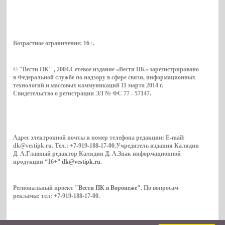
Возрастное ограничение:
16+
.
© "Вести ПК" , 2004.Сетевое издание «Вести ПК» зарегистрировано
в Федеральной службе по надзору в сфере связи, информационных
технологий и массовых коммуникаций 11 марта 2014 г.
Свидетельство о регистрации ЭЛ № ФС 77 - 57147.
Адрес электронной почты и номер телефона редакции: E-mail:
dk@vestipk.ru. Тел.: +7-919-188-17-00.Учредитель издания Калядин
Д. А.Главный редактор Калядин Д. А.Знак информационной
продукции “16+”
dk@vestipk.ru
.
Региональный проект
"Вести ПК в Воронеже"
. По вопросам
рекламы: тел: +7-919-188-17-00.