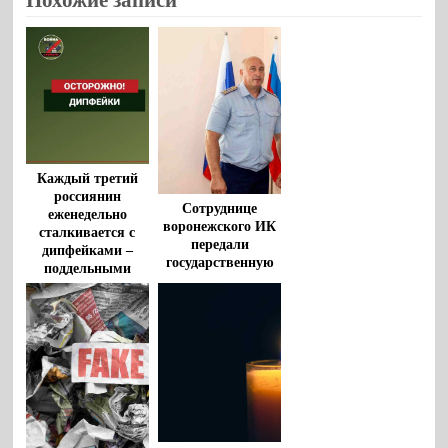
Каждый третий
россиянин
Сотруднице
еженедельно
воронежского ИК
сталкивается с
передали
дипфейками –
государственную
поддельными
награду супруга
видео и аудио
военнослужащего,
погибшего на СВО