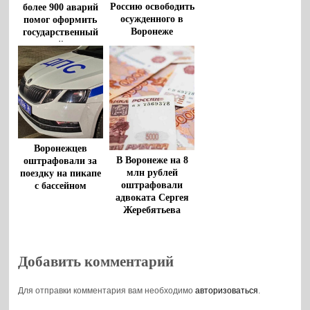
Россию освободить
более 900 аварий
осужденного в
помог оформить
Воронеже
государственный
американца
дорожный патруль
Роберта Гилмана
Воронежцев
В Воронеже на 8
оштрафовали за
млн рублей
поездку на пикапе
оштрафовали
с бассейном
адвоката Сергея
Жеребятьева
Добавить комментарий
Для отправки комментария вам необходимо
авторизоваться
.