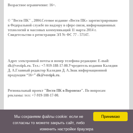
Возрастное ограничение:
16+
.
© "Вести ПК" , 2004.Сетевое издание «Вести ПК» зарегистрировано
в Федеральной службе по надзору в сфере связи, информационных
технологий и массовых коммуникаций 11 марта 2014 г.
Свидетельство о регистрации ЭЛ № ФС 77 - 57147.
Адрес электронной почты и номер телефона редакции: E-mail:
dk@vestipk.ru. Тел.: +7-919-188-17-00.Учредитель издания Калядин
Д. А.Главный редактор Калядин Д. А.Знак информационной
продукции “16+”
dk@vestipk.ru
.
Региональный проект
"Вести ПК в Воронеже"
. По вопросам
рекламы: тел: +7-919-188-17-00.
Мы cохраняем файлы cookie: если не
Принимаю
Copyright © 2026. ВестиПК в Воронеже
согласны то можете закрыть сайт, либо
Контакты
изменить настройки браузера