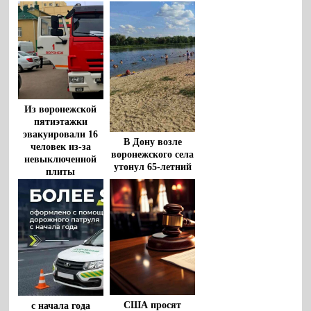
Из воронежской
пятиэтажки
эвакуировали 16
В Дону возле
человек из-за
воронежского села
невыключенной
утонул 65-летний
плиты
мужчина
США просят
с начала года