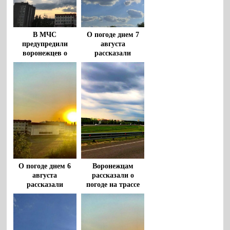
В МЧС
О погоде днем 7
предупредили
августа
воронежцев о
рассказали
штормовом ветре
воронежцам
и грозах с градом
8 августа
О погоде днем 6
Воронежцам
августа
рассказали о
рассказали
погоде на трассе
воронежцам
М-4 «Дон» 5
августа