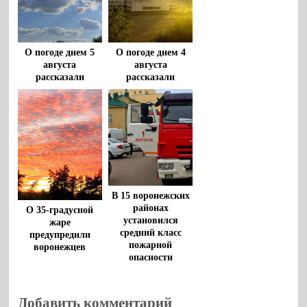
О погоде днем 5
О погоде днем 4
августа
августа
рассказали
рассказали
воронежцам
воронежцам
В 15 воронежских
районах
О 35-градусной
установился
жаре
средний класс
предупредили
пожарной
воронежцев
опасности
Добавить комментарий