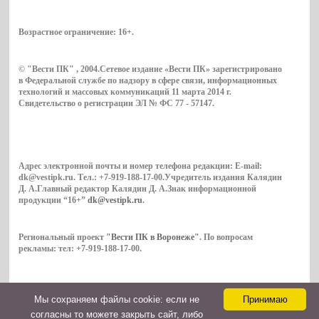
Возрастное ограничение:
16+
.
© "Вести ПК" , 2004.Сетевое издание «Вести ПК» зарегистрировано
в Федеральной службе по надзору в сфере связи, информационных
технологий и массовых коммуникаций 11 марта 2014 г.
Свидетельство о регистрации ЭЛ № ФС 77 - 57147.
Адрес электронной почты и номер телефона редакции: E-mail:
dk@vestipk.ru. Тел.: +7-919-188-17-00.Учредитель издания Калядин
Д. А.Главный редактор Калядин Д. А.Знак информационной
продукции “16+”
dk@vestipk.ru
.
Региональный проект
"Вести ПК в Воронеже"
. По вопросам
рекламы: тел: +7-919-188-17-00.
Мы cохраняем файлы cookie: если не
Принимаю
Copyright © 2026. ВестиПК в Воронеже
согласны то можете закрыть сайт, либо