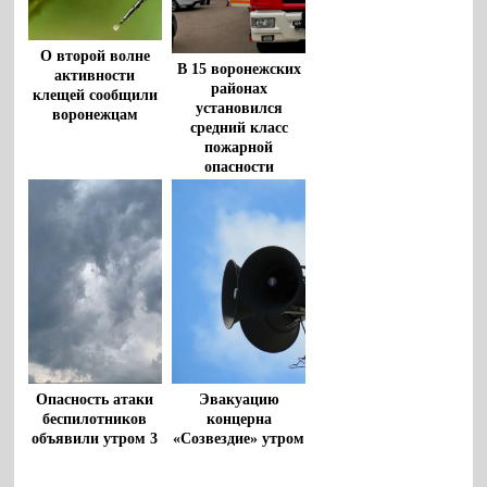
О второй волне
В 15 воронежских
активности
районах
клещей сообщили
установился
воронежцам
средний класс
пожарной
опасности
Опасность атаки
Эвакуацию
беспилотников
концерна
объявили утром 3
«Созвездие» утром
августа в
28 июля
Воронежской
опровергли в