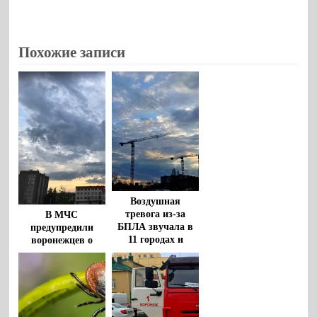
Похожие записи
Воздушная
тревога из-за
В МЧС
БПЛА звучала в
предупредили
11 городах и
воронежцев о
районах
штормовом ветре
Воронежской
и грозах с градом
области
8 августа