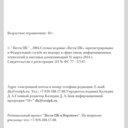
Возрастное ограничение:
16+
.
© "Вести ПК" , 2004.Сетевое издание «Вести ПК» зарегистрировано
в Федеральной службе по надзору в сфере связи, информационных
технологий и массовых коммуникаций 11 марта 2014 г.
Свидетельство о регистрации ЭЛ № ФС 77 - 57147.
Адрес электронной почты и номер телефона редакции: E-mail:
dk@vestipk.ru. Тел.: +7-919-188-17-00.Учредитель издания Калядин
Д. А.Главный редактор Калядин Д. А.Знак информационной
продукции “16+”
dk@vestipk.ru
.
Региональный проект
"Вести ПК в Воронеже"
. По вопросам
рекламы: тел: +7-919-188-17-00.