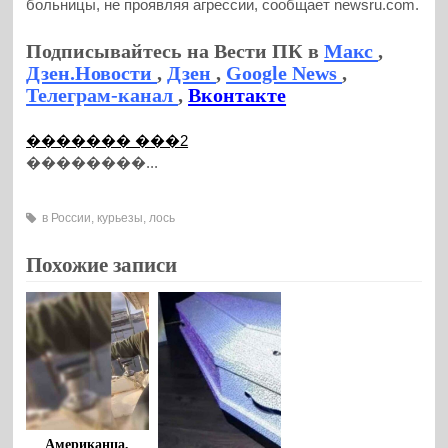
больницы, не проявляя агрессии, сообщает newsru.com.
Подписывайтесь на Вести ПК в
Макс
,
Дзен.Новости
,
Дзен
,
Google News
,
Телеграм-канал
,
Вконтакте
������� ���2
��������...
в России
,
курьезы
,
лось
Похожие записи
Американца,