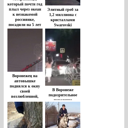
который почти год
плыл через океан
Элитный гроб за
к незнакомой
1,2 миллиона с
россиянке,
кристаллами
посадили на 5 лет
Swarovski
выставили на
продажу в
Воронеже
Воронежец на
автовышке
поднялся к окну
В Воронеже
своей
подозрительное
возлюбленной,
поведение
чтобы сделать ей
девушки посреди
предложение
дороги попало на
видео