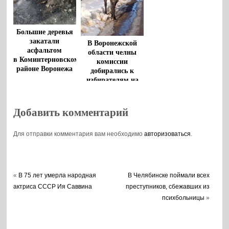
Большие деревья
закатали
В Воронежской
асфальтом
области челны
в Коминтерновском
комиссии
районе Воронежа
добирались к
избирателям на
лошадях
Добавить комментарий
Для отправки комментария вам необходимо
авторизоваться
.
«
В 75 лет умерла народная
В Челябинске поймали всех
актриса СССР Ия Саввина
преступников, сбежавших из
психбольницы
»