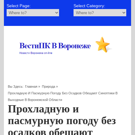
Select Page:
Select Category:
Вы Здесь:
Главная
»
Природа
»
Прохладную И Пасмурную Погоду Без Осадков Обещают Синоптики В
Выходные В Воронежской Области
Прохладную и
пасмурную погоду без
осадков обещают