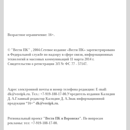
Возрастное ограничение:
16+
.
© "Вести ПК" , 2004.Сетевое издание «Вести ПК» зарегистрировано
в Федеральной службе по надзору в сфере связи, информационных
технологий и массовых коммуникаций 11 марта 2014 г.
Свидетельство о регистрации ЭЛ № ФС 77 - 57147.
Адрес электронной почты и номер телефона редакции: E-mail:
dk@vestipk.ru. Тел.: +7-919-188-17-00.Учредитель издания Калядин
Д. А.Главный редактор Калядин Д. А.Знак информационной
продукции “16+”
dk@vestipk.ru
.
Региональный проект
"Вести ПК в Воронеже"
. По вопросам
рекламы: тел: +7-919-188-17-00.