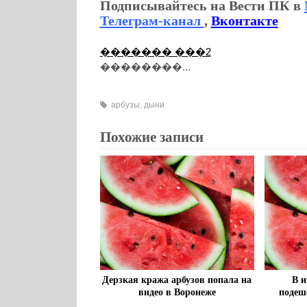
Подписывайтесь на Вести ПК в
Телеграм-канал
,
Вконтакте
������� ���2
��������...
арбузы
,
дыни
Похожие записи
Дерзкая кража арбузов попала на
В и
видео в Воронеже
подеш