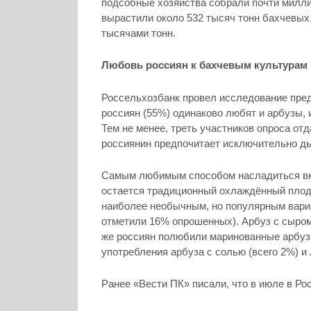
подсобные хозяйства собрали почти милли
вырастили около 532 тысяч тонн бахчевых,
тысячами тонн.
Любовь россиян к бахчевым культурам
Россельхозбанк провел исследование пред
россиян (55%) одинаково любят и арбузы, 
Тем не менее, треть участников опроса от
россиянин предпочитает исключительно д
Самым любимым способом насладиться вк
остается традиционный охлаждённый плод
наиболее необычным, но популярным вариа
отметили 16% опрошенных). Арбуз с сыром
же россиян полюбили маринованные арбузы
употребления арбуза с солью (всего 2%) и
Ранее «Вести ПК» писали, что в июле в Ро