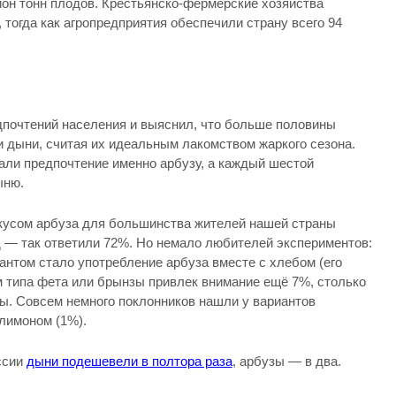
он тонн плодов. Крестьянско-фермерские хозяйства
 тогда как агропредприятия обеспечили страну всего 94
почтений населения и выяснил, что больше половины
и дыни, считая их идеальным лакомством жаркого сезона.
дали предпочтение именно арбузу, а каждый шестой
ыню.
усом арбуза для большинства жителей нашей страны
 — так ответили 72%. Но немало любителей экспериментов:
нтом стало употребление арбуза вместе с хлебом (его
 типа фета или брынзы привлек внимание ещё 7%, столько
. Совсем немного поклонников нашли у вариантов
 лимоном (1%).
ссии
дыни подешевели в полтора раза
, арбузы — в два.