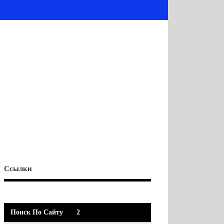
Ссылки
Поиск По Сайту
2