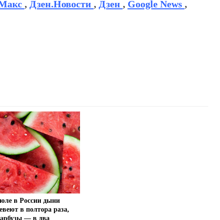
Макс
,
Дзен.Новости
,
Дзен
,
Google News
,
юле в России дыни
евеют в полтора раза,
арбузы — в два