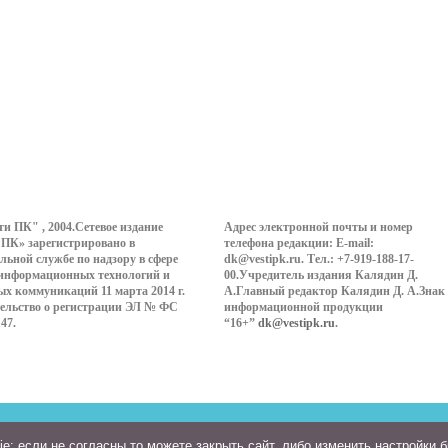
ти ПК" , 2004.Сетевое издание
Адрес электронной почты и номер
 ПК» зарегистрировано в
телефона редакции: E-mail:
льной службе по надзору в сфере
dk@vestipk.ru. Тел.: +7-919-188-17-
 информационных технологий и
00.Учредитель издания Калядин Д.
ых коммуникаций 11 марта 2014 г.
А.Главный редактор Калядин Д. А.Знак
ельство о регистрации ЭЛ № ФС
информационной продукции
147.
“16+”
dk@vestipk.ru
.
: если не согласны то можете закрыть сайт, либо изменить настройки 