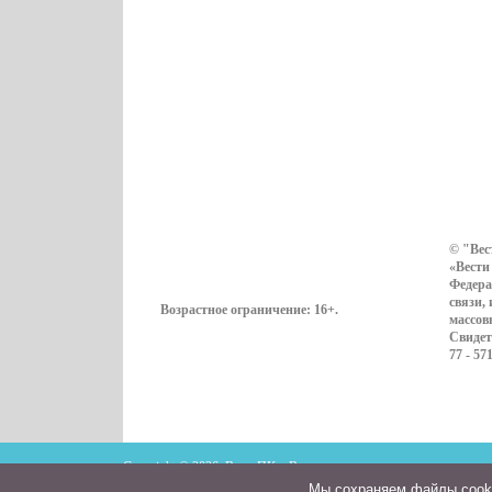
© "Вес
«Вести
Федера
связи,
Возрастное ограничение:
16+
.
массов
Свидет
77 - 57
Copyright © 2026. ВестиПК в Воронеже
Мы cохраняем файлы cookie