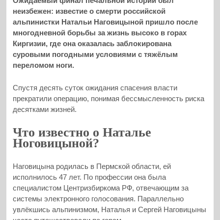
Ожидаемый финал печальной истории был
неизбежен: известие о смерти российской
альпинистки Натальи Наговицыной пришло после
многодневной борьбы за жизнь высоко в горах
Киргизии, где она оказалась заблокирована
суровыми погодными условиями с тяжёлым
переломом ноги.
Спустя десять суток ожидания спасения власти
прекратили операцию, понимая бессмысленность риска
десятками жизней.
Что известно о Наталье
Ноговицыной?
Наговицына родилась в Пермской области, ей
исполнилось 47 лет. По профессии она была
специалистом Центризбиркома РФ, отвечающим за
системы электронного голосования. Параллельно
увлёкшись альпинизмом, Наталья и Сергей Наговицыны