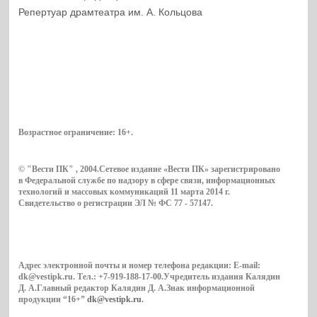
Репертуар драмтеатра им. А. Кольцова
Возрастное ограничение:
16+
.
© "Вести ПК" , 2004.Сетевое издание «Вести ПК» зарегистрировано
в Федеральной службе по надзору в сфере связи, информационных
технологий и массовых коммуникаций 11 марта 2014 г.
Свидетельство о регистрации ЭЛ № ФС 77 - 57147.
Адрес электронной почты и номер телефона редакции: E-mail:
dk@vestipk.ru. Тел.: +7-919-188-17-00.Учредитель издания Калядин
Д. А.Главный редактор Калядин Д. А.Знак информационной
продукции “16+”
dk@vestipk.ru
.