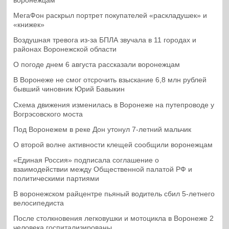
воронежцам
МегаФон раскрыл портрет покупателей «раскладушек» и
«книжек»
Воздушная тревога из-за БПЛА звучала в 11 городах и
районах Воронежской области
О погоде днем 6 августа рассказали воронежцам
В Воронеже не смог отсрочить взыскание 6,8 млн рублей
бывший чиновник Юрий Бавыкин
Схема движения изменилась в Воронеже на путепроводе у
Вогрэсовского моста
Под Воронежем в реке Дон утонул 7-летний мальчик
О второй волне активности клещей сообщили воронежцам
«Единая Россия» подписала соглашение о
взаимодействии между Общественной палатой РФ и
политическими партиями
В воронежском райцентре пьяный водитель сбил 5-летнего
велосипедиста
После столкновения легковушки и мотоцикла в Воронеже 2
человека госпитализированы