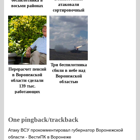
беспилотника в
атаковали
восьми районах
сортировочный
центр в Тульской
области, начался
пожар
Три беспилотника
Перерасчет пенсий
сбили в небе над
в Воронежской
Воронежской
области сделали
областью
139 тыс.
работающих
пенсионеров
One pingback/trackback
Атаку ВСУ прокомментировал губернатор Воронежской
области - ВестиПК в Воронеже