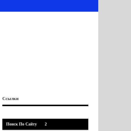
Ссылки
Поиск По Сайту
2