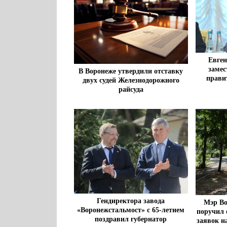
Евген
замес
В Воронеже утвердили отставку
прави
двух судей Железнодорожного
райсуда
Гендиректора завода
Мэр Во
«Воронежстальмост» с 65-летием
поручил 
поздравил губернатор
заявок н