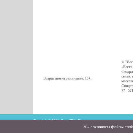
© "Вес
«Вести
Федера
связи,
Возрастное ограничение:
16+
.
массов
Свидет
77 - 57
Copyright © 2026. ВестиПК в Воронеже
Мы cохраняем файлы cookie