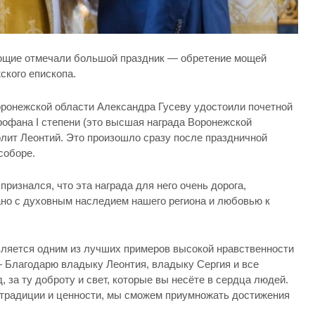
рующие отмечали большой праздник — обретение мощей
кого епископа.
оронежской области Александра Гусеву удостоили почетной
офана I степени (это высшая награда Воронежской
олит Леонтий. Это произошло сразу после праздничной
соборе.
ризнался, что эта награда для него очень дорога,
но с духовным наследием нашего региона и любовью к
ляется одним из лучших примеров высокой нравственности
— Благодарю владыку Леонтия, владыку Сергия и все
 за ту доброту и свет, которые вы несёте в сердца людей.
е традиции и ценности, мы сможем приумножать достижения