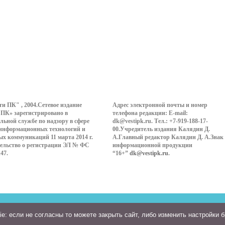
ти ПК" , 2004.Сетевое издание
Адрес электронной почты и номер
 ПК» зарегистрировано в
телефона редакции: E-mail:
льной службе по надзору в сфере
dk@vestipk.ru. Тел.: +7-919-188-17-
 информационных технологий и
00.Учредитель издания Калядин Д.
ых коммуникаций 11 марта 2014 г.
А.Главный редактор Калядин Д. А.Знак
ельство о регистрации ЭЛ № ФС
информационной продукции
147.
“16+”
dk@vestipk.ru
.
: если не согласны то можете закрыть сайт, либо изменить настройки 