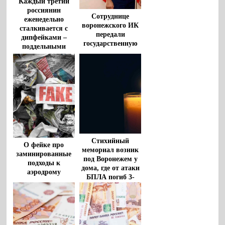
Каждый третий
россиянин
Сотруднице
еженедельно
воронежского ИК
сталкивается с
передали
дипфейками –
государственную
поддельными
награду супруга
видео и аудио
военнослужащего,
погибшего на СВО
Стихийный
О фейке про
мемориал возник
заминированные
под Воронежем у
подходы к
дома, где от атаки
аэродрому
БПЛА погиб 3-
рассказали
летний мальчик
воронежцам