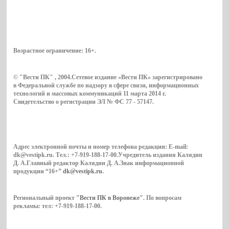
Возрастное ограничение:
16+
.
© "Вести ПК" , 2004.Сетевое издание «Вести ПК» зарегистрировано
в Федеральной службе по надзору в сфере связи, информационных
технологий и массовых коммуникаций 11 марта 2014 г.
Свидетельство о регистрации ЭЛ № ФС 77 - 57147.
Адрес электронной почты и номер телефона редакции: E-mail:
dk@vestipk.ru. Тел.: +7-919-188-17-00.Учредитель издания Калядин
Д. А.Главный редактор Калядин Д. А.Знак информационной
продукции “16+”
dk@vestipk.ru
.
Региональный проект
"Вести ПК в Воронеже"
. По вопросам
рекламы: тел: +7-919-188-17-00.