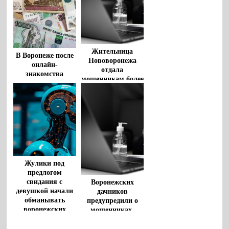
Жительница
В Воронеже после
Нововоронежа
онлайн-
отдала
знакомства
мошенникам более
фитнес-тренер
2 млн рублей
потеряла более 1
млн
Жулики под
предлогом
свидания с
Воронежских
девушкой начали
дачников
обманывать
предупредили о
воронежских
мошенниках,
подростков
рассылающих
сообщения о