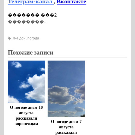
Телеграм-канал
,
Вконтакте
������� ���2
��������...
м-4 дон
,
погода
Похожие записи
О погоде днем 10
августа
рассказали
О погоде днем 7
воронежцам
августа
рассказали