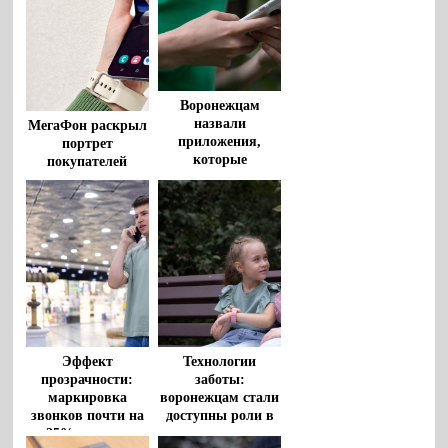
Воронежцам
назвали
МегаФон раскрыл
приложения,
портрет
которые
покупателей
незаметно
«раскладушек» и
расходуют
«книжек»
мобильный
интернет
Эффект
Технологии
прозрачности:
заботы:
маркировка
воронежцам стали
звонков почти на
доступны роли в
25% снизила
сервисе