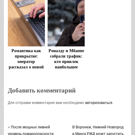
число холодных
МегаСемья
обзвонов и спам-
звонков
Романтика как
Роналду и Мбаппе
прикрытие:
собрали трафик:
оператор
кто привлек
рассказал о новой
наибольшее
схеме
внимание
мошенничества
воронежцев в дни
ЧМ-2026
Добавить комментарий
Для отправки комментария вам необходимо
авторизоваться
.
«
После мощных ливней
В Воронеж, Нижний Новгород
уровень пожароопасности
и Минск РЖД хочет запустить