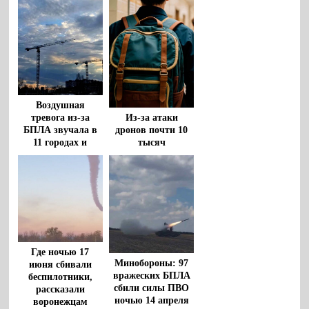
Воздушная
тревога из-за
Из-за атаки
БПЛА звучала в
дронов почти 10
11 городах и
тысяч
районах
воронежских
Воронежской
девятиклассников
области
будут сдавать ОГЭ
в резервный день
Где ночью 17
Минобороны: 97
июня сбивали
вражеских БПЛА
беспилотники,
сбили силы ПВО
рассказали
ночью 14 апреля
воронежцам