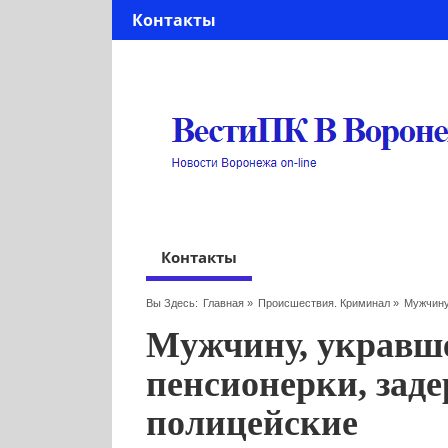
Контакты
Контакты
Вы Здесь:
Главная
»
Происшествия. Криминал
»
Мужчину
Мужчину, укравше
пенсионерки, зад
полицейские