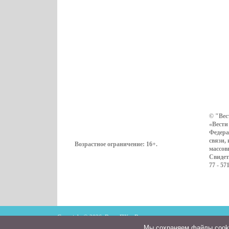
© "Вес
«Вести
Федера
связи,
Возрастное ограничение:
16+
.
массов
Свидет
77 - 57
Copyright © 2026. ВестиПК в Воронеже
Мы cохраняем файлы cookie