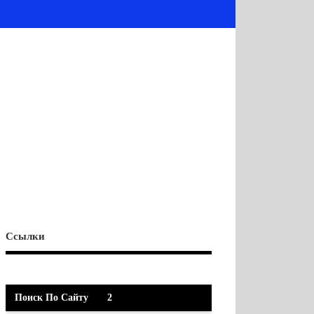
Ссылки
Поиск По Сайту
2