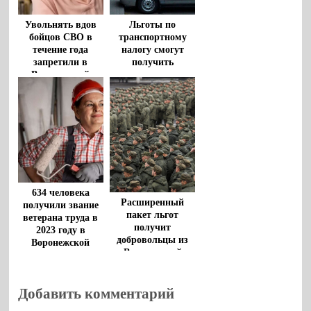
Увольнять вдов
Льготы по
бойцов СВО в
транспортному
течение года
налогу смогут
запретили в
получить
Воронежской
воронежские
области
семьи,
воспитывающие
детей с
инвалидностью
634 человека
Расширенный
получили звание
пакет льгот
ветерана труда в
получит
2023 году в
добровольцы из
Воронежской
Воронежской
области
области
Добавить комментарий