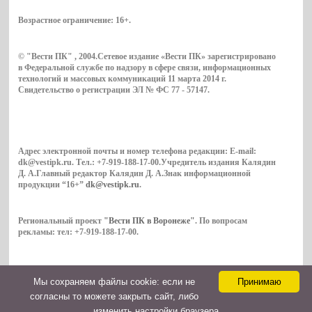
Возрастное ограничение:
16+
.
© "Вести ПК" , 2004.Сетевое издание «Вести ПК» зарегистрировано
в Федеральной службе по надзору в сфере связи, информационных
технологий и массовых коммуникаций 11 марта 2014 г.
Свидетельство о регистрации ЭЛ № ФС 77 - 57147.
Адрес электронной почты и номер телефона редакции: E-mail:
dk@vestipk.ru. Тел.: +7-919-188-17-00.Учредитель издания Калядин
Д. А.Главный редактор Калядин Д. А.Знак информационной
продукции “16+”
dk@vestipk.ru
.
Региональный проект
"Вести ПК в Воронеже"
. По вопросам
рекламы: тел: +7-919-188-17-00.
Мы cохраняем файлы cookie: если не
Принимаю
Copyright © 2026. ВестиПК в Воронеже
согласны то можете закрыть сайт, либо
Контакты
изменить настройки браузера