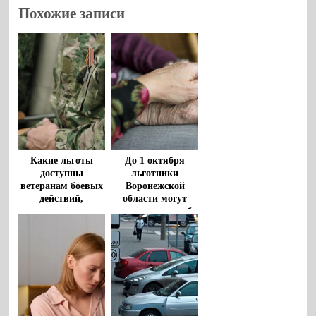
Похожие записи
Какие льготы
До 1 октября
доступны
льготники
ветеранам боевых
Воронежской
действий,
области могут
рассказали
изменить способ
воронежцам
получения набора
социальных услуг
на будущий год