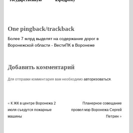
награду супруга
рассказали
военнослужащего,
воронежцам
погибшего на СВО
One pingback/trackback
Более 7 млрд выделят на содержание дорог в
Воронежской области - ВестиПК в Воронеже
Добавить комментарий
Для отправки комментария вам необходимо
авторизоваться
.
«
К ЖК в центре Воронежа 2
Планерное совещание
июля съедутся пожарные
провел мэр Воронежа Сергей
машины
Петрин
»