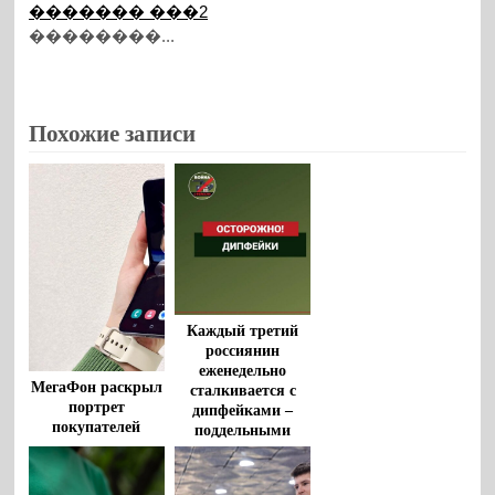
������� ���2
��������...
Похожие записи
Каждый третий
россиянин
еженедельно
МегаФон раскрыл
сталкивается с
портрет
дипфейками –
покупателей
поддельными
«раскладушек» и
видео и аудио
«книжек»