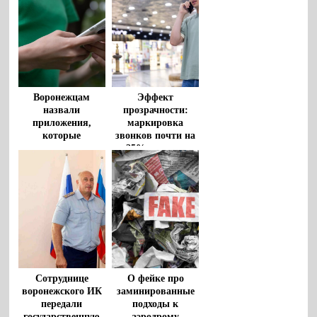
Воронежцам
Эффект
назвали
прозрачности:
приложения,
маркировка
которые
звонков почти на
незаметно
25% снизила
расходуют
число холодных
мобильный
обзвонов и спам-
интернет
звонков
Сотруднице
О фейке про
воронежского ИК
заминированные
передали
подходы к
государственную
аэродрому