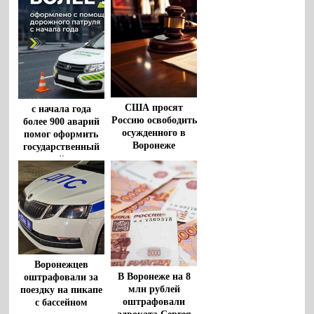
США просят
с начала года
Россию освободить
более 900 аварий
осужденного в
помог оформить
Воронеже
государственный
американца
дорожный патруль
Роберта Гилмана
Воронежцев
В Воронеже на 8
оштрафовали за
млн рублей
поездку на пикапе
оштрафовали
с бассейном