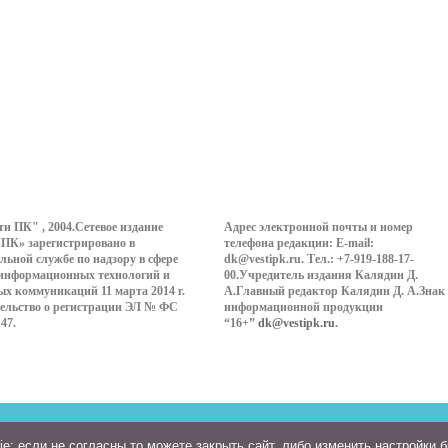
ти ПК" , 2004.Сетевое издание
Адрес электронной почты и номер
 ПК» зарегистрировано в
телефона редакции: E-mail:
льной службе по надзору в сфере
dk@vestipk.ru. Тел.: +7-919-188-17-
 информационных технологий и
00.Учредитель издания Калядин Д.
ых коммуникаций 11 марта 2014 г.
А.Главный редактор Калядин Д. А.Знак
ельство о регистрации ЭЛ № ФС
информационной продукции
147.
“16+”
dk@vestipk.ru
.
: если не согласны то можете закрыть сайт, либо изменить настройки 