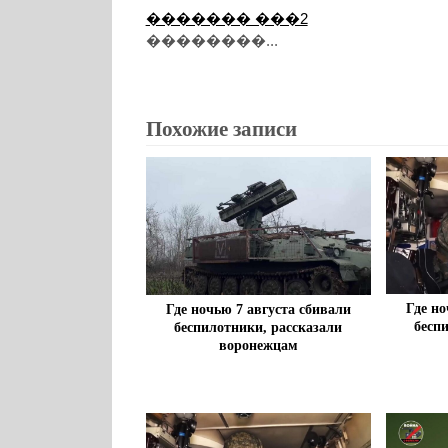
������� ���2
��������...
Похожие записи
Где но
Где ночью 7 августа сбивали
бесп
беспилотники, рассказали
воронежцам