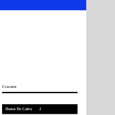
Ссылки
Поиск По Сайту
2