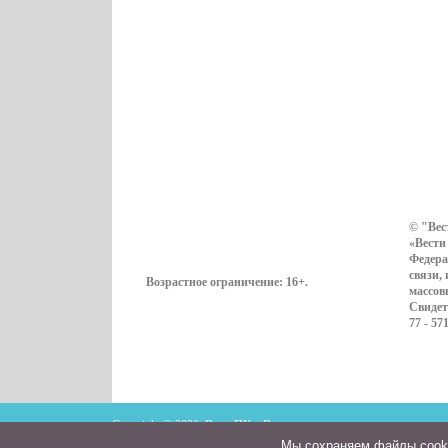
© "Вес
«Вести
Федера
связи,
Возрастное ограничение:
16+
.
массов
Свидет
77 - 57
Copyright © 2026. ВестиПК в Воронеже
Мы cохраняем файлы cookie