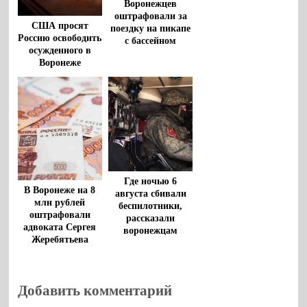
Воронежцев
оштрафовали за
США просят
поездку на пикапе
Россию освободить
с бассейном
осужденного в
Воронеже
американца
Роберта Гилмана
Где ночью 6
В Воронеже на 8
августа сбивали
млн рублей
беспилотники,
оштрафовали
рассказали
адвоката Сергея
воронежцам
Жеребятьева
Добавить комментарий