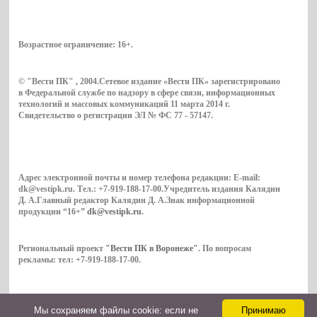
Возрастное ограничение:
16+
.
© "Вести ПК" , 2004.Сетевое издание «Вести ПК» зарегистрировано
в Федеральной службе по надзору в сфере связи, информационных
технологий и массовых коммуникаций 11 марта 2014 г.
Свидетельство о регистрации ЭЛ № ФС 77 - 57147.
Адрес электронной почты и номер телефона редакции: E-mail:
dk@vestipk.ru. Тел.: +7-919-188-17-00.Учредитель издания Калядин
Д. А.Главный редактор Калядин Д. А.Знак информационной
продукции “16+”
dk@vestipk.ru
.
Региональный проект
"Вести ПК в Воронеже"
. По вопросам
рекламы: тел: +7-919-188-17-00.
Мы cохраняем файлы cookie: если не
Принимаю
Copyright © 2026. ВестиПК в Воронеже