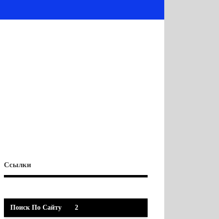
Ссылки
Поиск По Сайту
2