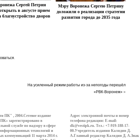
ронежа Сергей Петрин
Мэру Воронежа Сергею Петрину
открыть в августе прием
доложили о реализации стратегии
а благоустройство дворов
развития города до 2035 года
оваться
.
На усиленный режим работы из-за непогоды перешёл
«РВК-Воронеж»
»
ти ПК" , 2004.Сетевое издание
Адрес электронной почты и номер
 ПК» зарегистрировано в
телефона редакции: E-mail:
льной службе по надзору в сфере
dk@vestipk.ru. Тел.: +7-919-188-17-
 информационных технологий и
00.Учредитель издания Калядин Д.
ых коммуникаций 11 марта 2014 г.
А.Главный редактор Калядин Д. А.Знак