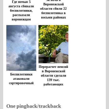
Где ночью 5
Воронежской
августа сбивали
области сбили 22
беспилотники,
беспилотника в
рассказали
восьми районах
воронежцам
Перерасчет пенсий
в Воронежской
Беспилотники
области сделали
атаковали
139 тыс.
сортировочный
работающих
центр в Тульской
пенсионеров
области, начался
пожар
One pingback/trackback