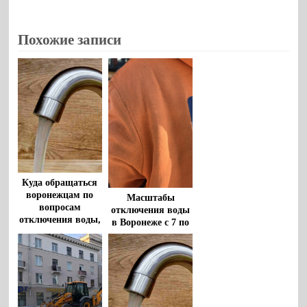
Похожие записи
Куда обращаться
воронежцам по
Масштабы
вопросам
отключения воды
отключения воды,
в Воронеже с 7 по
разъяснили в
9 августа
водоканале
уточнили в
водоканале