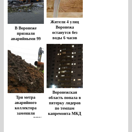
Жители 4 улиц
Воронежа
В Воронеже
останутся без
признали
воды 6 часов
аварийными 99
домов
Воронежская
Три метра
область попала в
аварийного
пятерку лидеров
коллектора
по темпам
заменили
капремонта МКД
сотрудники «РВК-
Воронеж»