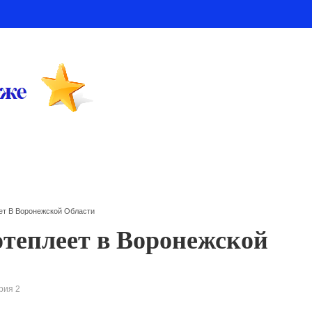
ет В Воронежской Области
отеплеет в Воронежской
рия 2