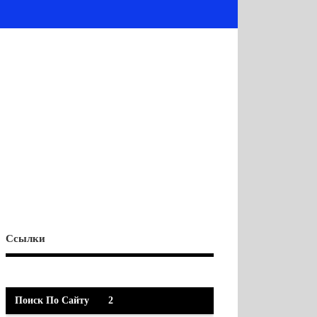
Ссылки
Поиск По Сайту
2