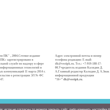
ти ПК" , 2004.Сетевое издание
Адрес электронной почты и номер
 ПК» зарегистрировано в
телефона редакции: E-mail:
льной службе по надзору в сфере
dk@vestipk.ru. Тел.: +7-919-188-17-
 информационных технологий и
00.Учредитель издания Калядин Д.
ых коммуникаций 11 марта 2014 г.
А.Главный редактор Калядин Д. А.Знак
ельство о регистрации ЭЛ № ФС
информационной продукции
147.
“16+”
dk@vestipk.ru
.
: если не согласны то можете закрыть сайт, либо изменить настройки 