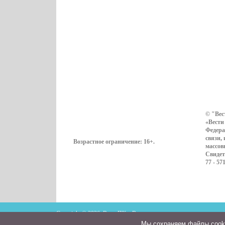
© "Вес
«Вести
Федера
связи,
Возрастное ограничение:
16+
.
массов
Свидет
77 - 57
Copyright © 2026. ВестиПК в Воронеже
Мы cохраняем файлы cookie