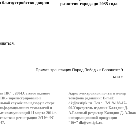
а благоустройство дворов
развития города до 2035 года
оваться
.
Прямая трансляция Парад Победы в Воронеже 9
мая
»
ти ПК" , 2004.Сетевое издание
Адрес электронной почты и номер
 ПК» зарегистрировано в
телефона редакции: E-mail:
льной службе по надзору в сфере
dk@vestipk.ru. Тел.: +7-919-188-17-
 информационных технологий и
00.Учредитель издания Калядин Д.
ых коммуникаций 11 марта 2014 г.
А.Главный редактор Калядин Д. А.Знак
ельство о регистрации ЭЛ № ФС
информационной продукции
147.
“16+”
dk@vestipk.ru
.