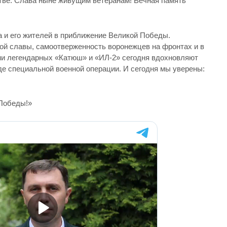
тве. Слава ныне живущим ветеранам! Вечная память
 и его жителей в приближение Великой Победы.
кой славы, самоотверженность воронежцев на фронтах и в
и легендарных «Катюш» и «ИЛ-2» сегодня вдохновляют
де специальной военной операции. И сегодня мы уверены:
 Победы!»