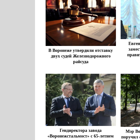
Евген
замес
В Воронеже утвердили отставку
прави
двух судей Железнодорожного
райсуда
Гендиректора завода
Мэр Во
«Воронежстальмост» с 65-летием
поручил 