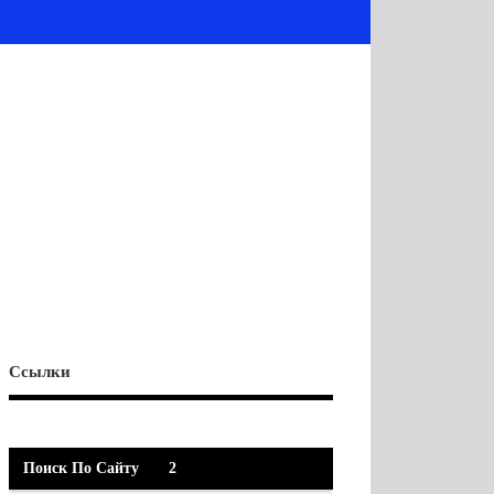
Ссылки
Поиск По Сайту
2