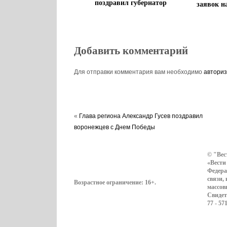
поздравил губернатор
заявок н
Добавить комментарий
Для отправки комментария вам необходимо
авториз
«
Глава региона Александр Гусев поздравил
воронежцев с Днем Победы
© "Вес
«Вести
Федера
связи,
Возрастное ограничение:
16+
.
массов
Свидет
77 - 57