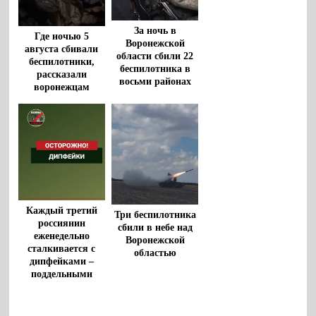
За ночь в
Где ночью 5
Воронежской
августа сбивали
области сбили 22
беспилотники,
беспилотника в
рассказали
восьми районах
воронежцам
Каждый третий
Три беспилотника
россиянин
сбили в небе над
еженедельно
Воронежской
сталкивается с
областью
дипфейками –
поддельными
видео и аудио