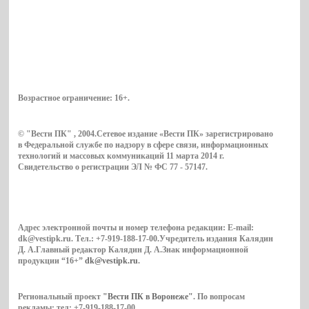
Возрастное ограничение:
16+
.
© "Вести ПК" , 2004.Сетевое издание «Вести ПК» зарегистрировано
в Федеральной службе по надзору в сфере связи, информационных
технологий и массовых коммуникаций 11 марта 2014 г.
Свидетельство о регистрации ЭЛ № ФС 77 - 57147.
Адрес электронной почты и номер телефона редакции: E-mail:
dk@vestipk.ru. Тел.: +7-919-188-17-00.Учредитель издания Калядин
Д. А.Главный редактор Калядин Д. А.Знак информационной
продукции “16+”
dk@vestipk.ru
.
Региональный проект
"Вести ПК в Воронеже"
. По вопросам
рекламы: тел: +7-919-188-17-00.