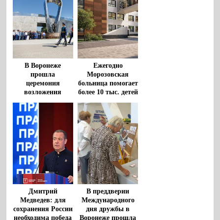
закона
политическими
партиями
В Воронеже
Ежегодно
прошла
Морозовская
церемония
больница помогает
возложения
более 10 тыс. детей
цветов к
из регионов
монументу
«Воронеж – родина
ВДВ»
Дмитрий
В преддверии
Медведев: для
Международного
сохранения России
дня дружбы в
необходима победа
Воронеже прошла