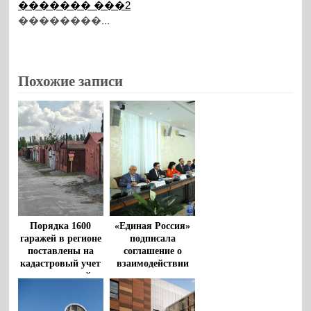
������� ���2
��������...
Похожие записи
Порядка 1600
«Единая Россия»
гаражей в регионе
подписала
поставлены на
соглашение о
кадастровый учет
взаимодействии
по «гаражной
между
амнистии» за
Общественной
время реализации
палатой РФ и