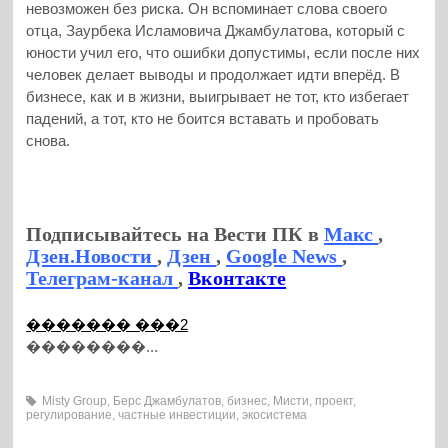
невозможен без риска. Он вспоминает слова своего
отца, Заурбека Исламовича Джамбулатова, который с
юности учил его, что ошибки допустимы, если после них
человек делает выводы и продолжает идти вперёд. В
бизнесе, как и в жизни, выигрывает не тот, кто избегает
падений, а тот, кто не боится вставать и пробовать
снова.
Подписывайтесь на Вести ПК в
Макс
,
Дзен.Новости
,
Дзен
,
Google News
,
Телеграм-канал
,
Вконтакте
������� ���2
��������...
Misty Group
,
Берс Джамбулатов
,
бизнес
,
Мисти
,
проект
,
регулирование
,
частные инвестиции
,
экосистема