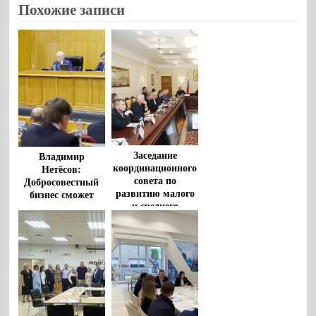
Похожие записи
Заседание
Владимир
координационного
Нетёсов:
совета по
Добросовестный
развитию малого
бизнес сможет
и среднего
получить в
предпринимательства
Воронежской
провел мэр
области
Воронежа Вадим
дополнительную
Кстенин
господдержку