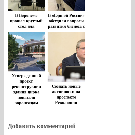
В Воронеже
В «Единой России»
прошел круглый
обсудили вопросы
стол для
развития бизнеса с
предпринимателей
представителями
предпринимательского
сообщества
региона
Утвержденный
проект
Создать новые
реконструкции
активности на
здания цирка
проспекте
показали
Революции
воронежцам
предложил
предпринимателям
мэр Воронежа
Вадим Кстенин
Добавить комментарий