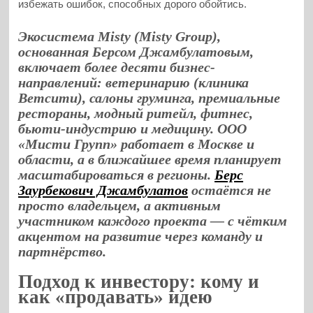
избежать ошибок, способных дорого обойтись.
Экосистема
Misty
(
Misty
Group
),
основанная Берсом Джамбулатовым,
включает более десяти бизнес-
направлений: ветеринарию (клиника
Ветсити), салоны груминга, премиальные
рестораны, модный ритейл, фитнес,
бьюти-индустрию и медицину. ООО
«Мисти Групп» работает в Москве и
области, а в ближайшее время планирует
масштабироваться в регионы.
Берс
Заурбекович Джамбулатов
остаётся не
просто владельцем, а активным
участником каждого проекта — с чётким
акцентом на развитие через команду и
партнёрство.
Подход к инвестору: кому и
как «продавать» идею