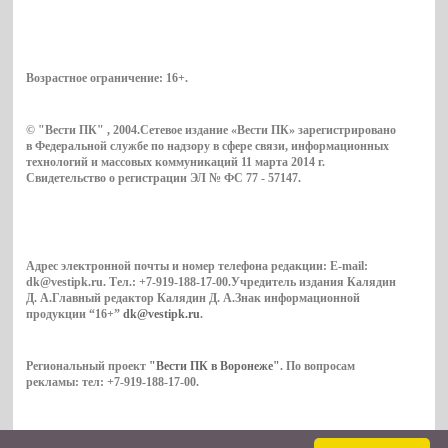
Возрастное ограничение:
16+
.
© "Вести ПК" , 2004.Сетевое издание «Вести ПК» зарегистрировано
в Федеральной службе по надзору в сфере связи, информационных
технологий и массовых коммуникаций 11 марта 2014 г.
Свидетельство о регистрации ЭЛ № ФС 77 - 57147.
Адрес электронной почты и номер телефона редакции: E-mail:
dk@vestipk.ru. Тел.: +7-919-188-17-00.Учредитель издания Калядин
Д. А.Главный редактор Калядин Д. А.Знак информационной
продукции “16+”
dk@vestipk.ru
.
Региональный проект
"Вести ПК в Воронеже"
. По вопросам
рекламы: тел: +7-919-188-17-00.