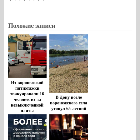
Похожие записи
Из воронежской
пятиэтажки
эвакуировали 16
В Дону возле
человек из-за
воронежского села
невыключенной
утонул 65-летний
плиты
мужчина