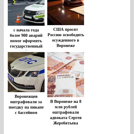
США просят
с начала года
Россию освободить
более 900 аварий
осужденного в
помог оформить
Воронеже
государственный
американца
дорожный патруль
Роберта Гилмана
Воронежцев
В Воронеже на 8
оштрафовали за
млн рублей
поездку на пикапе
оштрафовали
с бассейном
адвоката Сергея
Жеребятьева