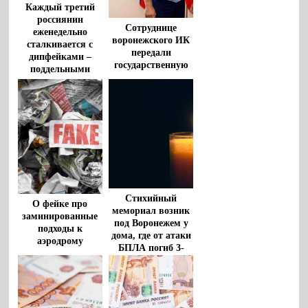
Каждый третий
россиянин
Сотруднице
еженедельно
воронежского ИК
сталкивается с
передали
дипфейками –
государственную
поддельными
награду супруга
видео и аудио
военнослужащего,
погибшего на СВО
Стихийный
О фейке про
мемориал возник
заминированные
под Воронежем у
подходы к
дома, где от атаки
аэродрому
БПЛА погиб 3-
рассказали
летний мальчик
воронежцам