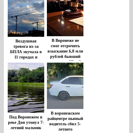
В Воронеже не
Воздушная
смог отсрочить
тревога из-за
взыскание 6,8 млн
БПЛА звучала в
рублей бывший
11 городах и
чиновник Юрий
районах
Бавыкин
Воронежской
области
В воронежском
Под Воронежем в
райцентре пьяный
реке Дон утонул 7-
водитель сбил 5-
летний мальчик
летнего